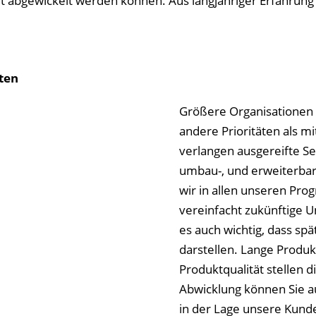
t abgewickelt werden können. Aus langjähriger Erfahrun
kten
Größere Organisationen 
andere Prioritäten als m
verlangen ausgereifte S
umbau-, und erweiterba
wir in allen unseren Pro
vereinfacht zukünftige 
es auch wichtig, dass sp
darstellen. Lange Produ
Produktqualität stellen d
Abwicklung können Sie a
in der Lage unsere Kund