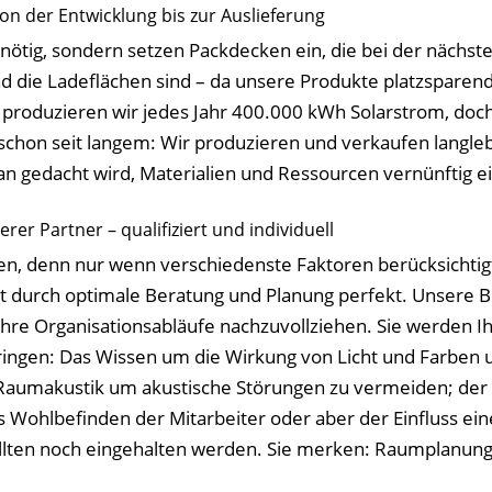
n der Entwicklung bis zur Auslieferung
nötig, sondern setzen Packdecken ein, die bei der nächs
nd die Ladeflächen sind – da unsere Produkte platzsparend
produzieren wir jedes Jahr 400.000 kWh Solarstrom, doch 
hon seit langem: Wir produzieren und verkaufen langleb
an gedacht wird, Materialien und Ressourcen vernünftig e
r Partner – qualifiziert und individuell
n, denn nur wenn verschiedenste Faktoren berücksichtigt
st durch optimale Beratung und Planung perfekt. Unsere B
hre Organisationsabläufe nachzuvollziehen. Sie werden I
ringen: Das Wissen um die Wirkung von Licht und Farben
r Raumakustik um akustische Störungen zu vermeiden; der 
as Wohlbefinden der Mitarbeiter oder aber der Einfluss e
llten noch eingehalten werden. Sie merken: Raumplanu