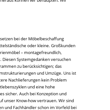
g heraus können wir behaupten: Wir
setzen bei der Möbelbeschaffung
ittelständische oder kleine. Großkunden
erienmöbel – montagefreundlich,
r. Diesen Systemgedanken versuchen
grammen zu berücksichtigen; das
Umstrukturierungen und Umzüge. Uns ist
ätere Nachlieferungen kein Problem
ktlebenszyklen und eine hohe
ies sicher. Auch bei Konzeption und
uf unser Know-how vertrauen. Wir sind
en und Fachhändler schon im Vorfeld bei